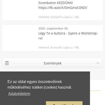
Szombaton KEZDÜNK!
https://fb.watch/DmGmvC09Zt/
Herend, Kossuth Lajos u. 146.
2025. szeptember 30.
Légy Te a kultúra - Gyere a Workshop-
ra!
Herend, Kossuth Lajos u. 146.
Események
Ez az oldal egyes összetevőinek
működéséhez sütiket (cookie) használ.
Adatvédelem