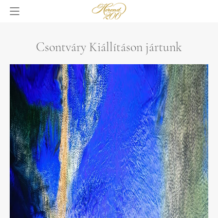
Csontváry Kiállításon jártunk