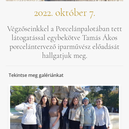
2022. október 7.
Végzőseinkkel a Porcelánpalotában tett
látogatással egybekötve Tamás Ákos
porcelántervező iparművész előadását
hallgatjuk meg.
Tekintse meg galériánkat