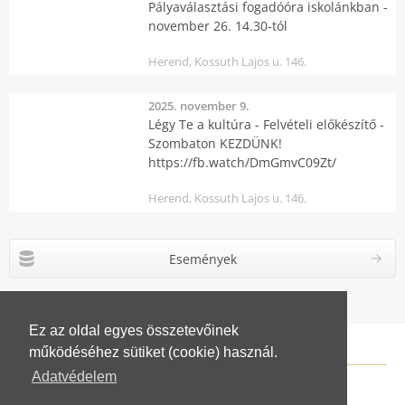
Pályaválasztási fogadóóra iskolánkban -
november 26. 14.30-tól
Herend, Kossuth Lajos u. 146.
2025. november 9.
Légy Te a kultúra - Felvételi előkészítő -
Szombaton KEZDÜNK!
https://fb.watch/DmGmvC09Zt/
Herend, Kossuth Lajos u. 146.
Események
Ez az oldal egyes összetevőinek
működéséhez sütiket (cookie) használ.
Adatvédelem